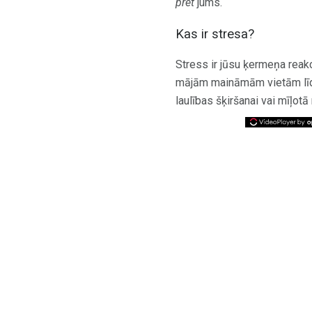
pret
jums.
Kas ir stresa?
Stress ir jūsu ķermeņa reak
mājām maināmām vietām līdz
laulības šķiršanai vai mīļotā