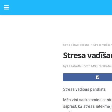
Sevis pilnveidošana
Stresa vadīša
Stresa vadīša
by Elizabeth Scott, MS; Pārskata 
Stresa vadības pārskats
Mēs visi saskaramies ar stre
saprast, kā stress ietekmē j