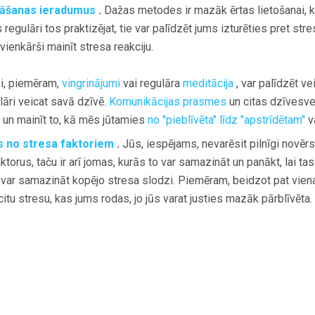
nāšanas ieradumus
.
Dažas metodes ir mazāk ērtas lietošanai, 
ūs regulāri tos praktizējat, tie var palīdzēt jums izturēties pret str
 vienkārši mainīt stresa reakciju.
mi, piemēram,
vingrinājumi
vai regulāra
meditācija
, var palīdzēt ve
ulāri veicat savā dzīvē.
Komunikācijas prasmes
un citas dzīvesve
s un mainīt to, kā mēs jūtamies
no "pieblīvēta" līdz "apstrīdētam"
va
es no stresa faktoriem
.
Jūs, iespējams, nevarēsit pilnīgi novēr
ktorus, taču ir arī jomas, kurās to var samazināt un panākt, lai tas
, var samazināt kopējo stresa slodzi. Piemēram, beidzot pat vie
 citu stresu, kas jums rodas, jo jūs varat justies mazāk pārblīvēta.