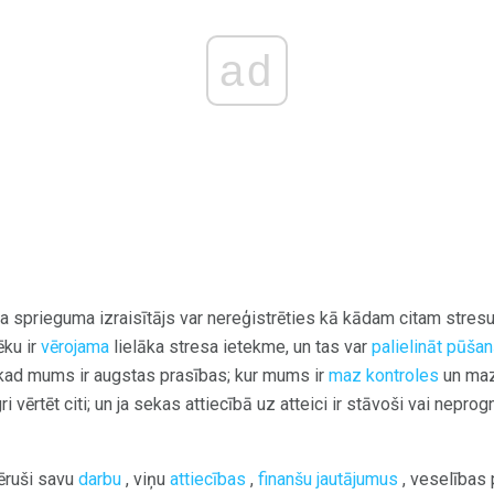
ad
ka sprieguma izraisītājs var nereģistrēties kā kādam citam stres
ēku ir
vērojama
lielāka stresa ietekme, un tas var
palielināt pūšan
 kad mums ir augstas prasības; kur mums ir
maz kontroles
un maz
 vērtēt citi; un ja sekas attiecībā uz atteici ir stāvoši vai nepro
vēruši savu
darbu
, viņu
attiecības
,
finanšu jautājumus
, veselības 