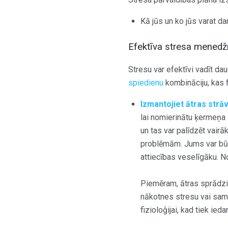
Kā jūs un ko jūs varat dar
Efektīva stresa mened
Stresu var efektīvi vadīt d
spiedienu
kombināciju, kas f
Izmantojiet ātras str
lai nomierinātu ķermeņa 
un tas var palīdzēt vairā
problēmām. Jums var būt 
attiecības veselīgāku. No
Piemēram, ātras sprādz
nākotnes stresu vai sama
fizioloģijai, kad tiek ied