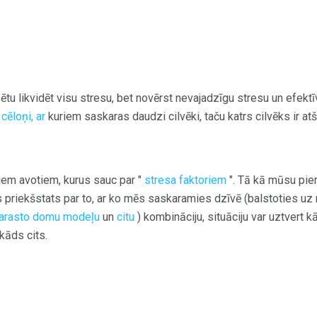
u likvidēt visu stresu, bet novērst nevajadzīgu stresu un efektīv
cēloņi, ar
kuriem saskaras daudzi cilvēki, taču katrs cilvēks ir atš
iem avotiem, kurus sauc par "
stresa faktoriem
". Tā kā mūsu pier
is priekšstats par to, ar ko mēs saskaramies dzīvē (balstoties 
 parasto domu modeļu
un
citu
) kombināciju, situāciju var uztvert k
 kāds cits.