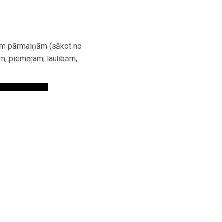
īgām pārmaiņām (sākot no
m, piemēram, laulībām,