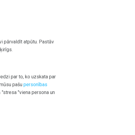
i pārvaldīt atpūtu. Pastāv
ķirīgs.
edzi par to, ko uzskata par
uz mūsu pašu
personības
ā "stresa "viena persona un