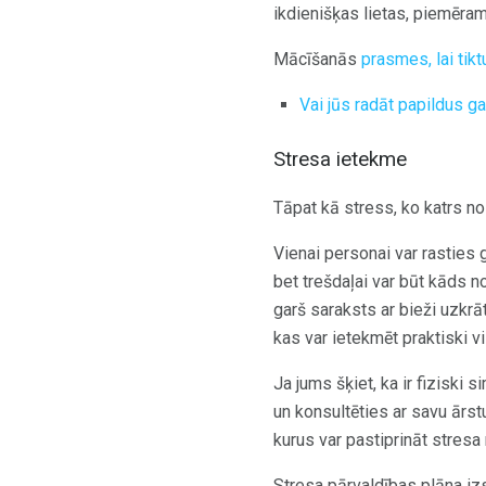
ikdienišķas lietas, piemēra
Mācīšanās
prasmes, lai tikt
Vai jūs radāt papildus g
Stresa ietekme
Tāpat kā stress, ko katrs n
Vienai personai var rasties 
bet trešdaļai var būt kāds n
garš saraksts ar bieži uzkrā
kas var ietekmēt praktiski 
Ja jums šķiet, ka ir fiziski 
un konsultēties ar savu ārstu
kurus var pastiprināt stresa r
Stresa pārvaldības plāna izs