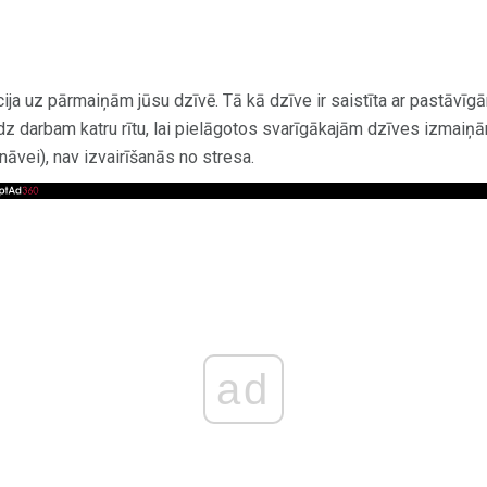
cija uz pārmaiņām jūsu dzīvē. Tā kā dzīve ir saistīta ar pastāv
 darbam katru rītu, lai pielāgotos svarīgākajām dzīves izmaiņā
 nāvei), nav izvairīšanās no stresa.
ad