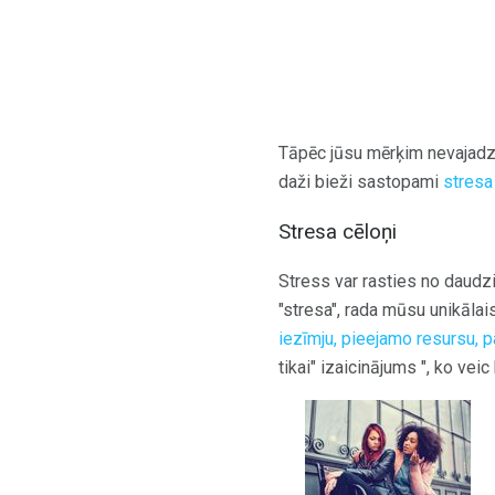
Tāpēc jūsu mērķim nevajadzēt
daži bieži sastopami
stresa 
Stresa cēloņi
Stress var rasties no daudz
"stresa", rada mūsu unikāla
iezīmju, pieejamo resursu,
tikai" izaicinājums ", ko veic