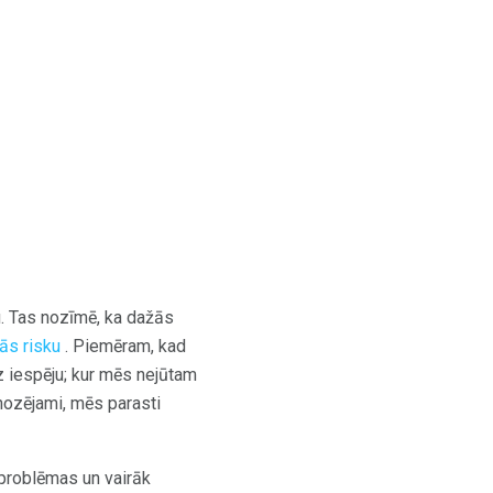
u. Tas nozīmē, ka dažās
ās risku
. Piemēram, kad
 iespēju; kur mēs nejūtam
gnozējami, mēs parasti
problēmas un vairāk