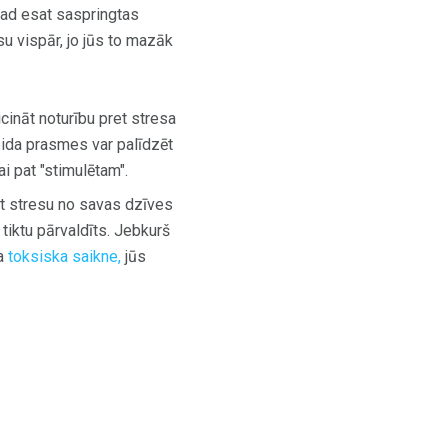
kad esat saspringtas
esu vispār, jo jūs to mazāk
icināt noturību pret stresa
ida prasmes var palīdzēt
i pat "stimulētam".
st stresu no savas dzīves
 tiktu pārvaldīts. Jebkurš
na
toksiska saikne,
jūs