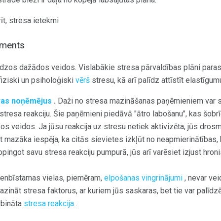
īt, stresa ietekmi
žments
audzos dažādos veidos. Vislabākie stresa pārvaldības plāni paras
iziski un psiholoģiski
vērš
stresu, kā arī palīdz attīstīt elastīgu
āvas noņēmējus
.
Daži no stresa mazināšanas paņēmieniem var st
stresa reakciju. Šie paņēmieni piedāvā "ātro labošanu", kas šobrī
kos veidos. Ja jūsu reakcija uz stresu netiek aktivizēta, jūs dros
mazāka iespēja, ka citās sievietes izkļūt no neapmierinātības, 
pingot savu stresa reakciju pumpurā, jūs arī varēsiet izjust hron
ienbīstamas vielas, piemēram,
elpošanas vingrinājumi
, nevar vei
zināt stresa faktorus, ar kuriem jūs saskaras, bet tie var palīd
arbināta
stresa reakcija
.