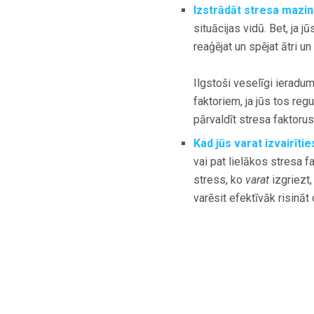
Izstrādāt stresa mazi
situācijas vidū. Bet, ja j
reaģējat un spējat ātri un
Ilgstoši veselīgi ieradu
faktoriem, ja jūs tos reg
pārvaldīt stresa faktoru
Kad jūs varat izvairīti
vai pat lielākos stresa fa
stress, ko
varat
izgriezt
varēsit efektīvāk risināt