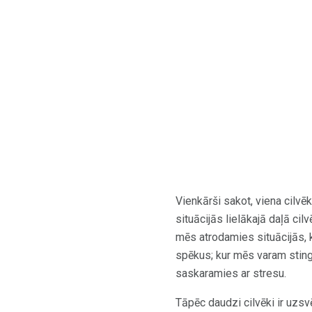
Vienkārši sakot, viena cilvē
situācijās lielākajā daļā cilv
mēs atrodamies situācijās,
spēkus; kur mēs varam stingri
saskaramies ar stresu.
Tāpēc daudzi cilvēki ir uzs