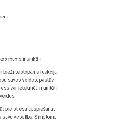
meni.
kas mums ir unikāli.
ir bieži sastopama reakcija,
esu savos veidos, pastāv
ess var ietekmēt imunitāti,
 veidos.
rādāt pie stresa apspiešanas
ātu savu veselību. Simptomi,