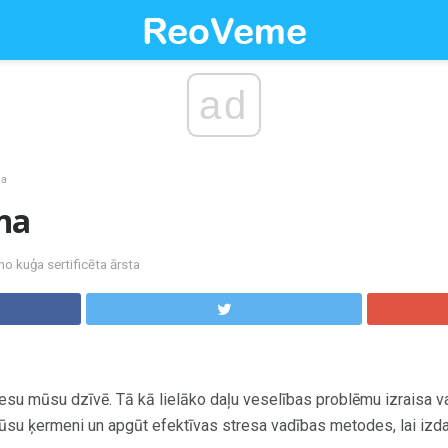
ad
na
na
no kuģa sertificēta ārsta
su mūsu dzīvē. Tā kā lielāko daļu veselības problēmu izraisa vai
ūsu ķermeni un apgūt efektīvas stresa vadības metodes, lai izdar