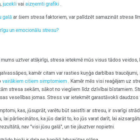
m,
jucekli
vai
aizņemti grafiki
.
u galā
ar šiem stresa faktoriem, var palīdzēt samazināt stresa lī
arīgu un emocionālu stresu?
o mums uztver atšķirīgi, stresa ietekmē mūs visus tādos veidos, 
galvassāpes, kamēr citam var rasties kuņģa darbības traucējumi, 
o
vairākiem citiem simptomiem
. Kamēr mēs visi reaģējam uz str
tām stresa sekām, sākot no viegliem līdz dzīvībai bīstamiem. Str
visas veselības jomas. Stress var ietekmēt garastāvokli daudzos
simptomi, kas, jūsuprāt, varētu būt saistīti ar stresu, ir svarīgi st
, lai pārliecinātos, ka jūs darāt to, ko jūs varat darīt, lai aizsarg
ezultātā, nav "visi jūsu galā", un tie jāuztver nopietni.
trāde bieži ir daļa no kopējā labsajūtas plāna.