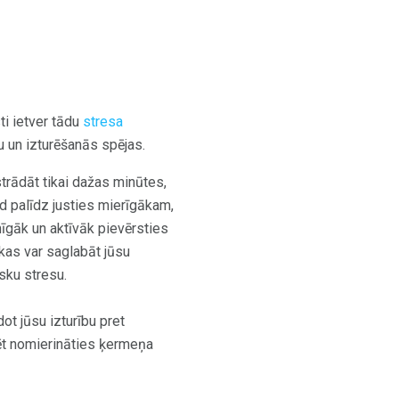
ti ietver tādu
stresa
mu un izturēšanās spējas.
rādāt tikai dažas minūtes,
d palīdz justies mierīgākam,
mīgāk un aktīvāk pievērsties
kas var saglabāt jūsu
isku stresu.
dot jūsu izturību pret
zēt nomierināties ķermeņa